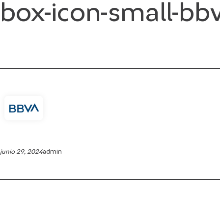
box-icon-small-bb
Saltar
al
contenido
junio 29, 2024
admin