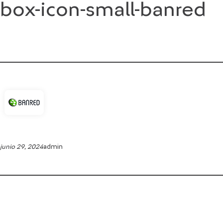
box-icon-small-banred
Saltar
al
contenido
junio 29, 2024
admin