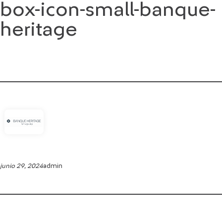
box-icon-small-banque-
Saltar
al
heritage
contenido
junio 29, 2024
admin