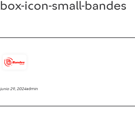
box-icon-small-bandes
Saltar
al
contenido
junio 29, 2024
admin