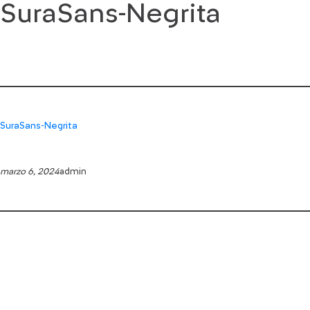
SuraSans-Negrita
Saltar
al
contenido
SuraSans-Negrita
marzo 6, 2024
admin