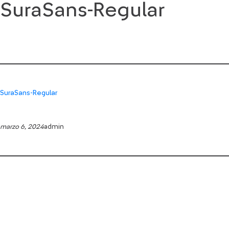
SuraSans-Regular
Saltar
al
contenido
SuraSans-Regular
marzo 6, 2024
admin